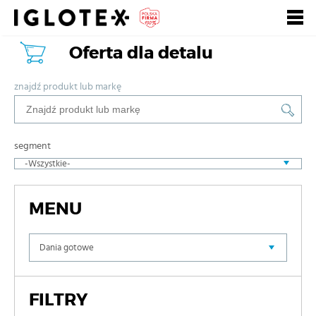
Oferta dla detalu
Polski
English
Pусский
Szukaj
znajdź produkt lub markę
Zarejestruj się, to
Zaloguj się
się opłaca!
segment
+
dla Gastronomii
+
dla Detalu
MENU
+
dla Partnerów Biznesowych
+
Nasze marki
FILTRY
+
o Grupie