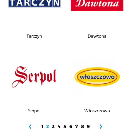
Tarczyn
Dawtona
Serpol
Włoszczowa
1
2
3
4
5
6
7
8
9