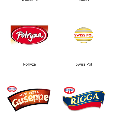
Hellmanns
Kamis
Polryza
Swiss Pol