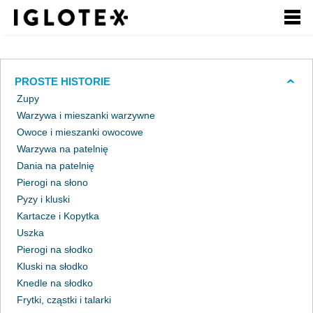
Polski
English
Pусский
Szukaj
PROSTE HISTORIE
Zupy
Zarejestruj się,
Zaloguj się
Warzywa i mieszanki warzywne
to się opłaca!
Owoce i mieszanki owocowe
Warzywa na patelnię
+
dla Gastronomii
Dania na patelnię
Pierogi na słono
+
dla Detalu
Pyzy i kluski
Kartacze i Kopytka
+
dla Partnerów Biznesowych
Uszka
Pierogi na słodko
+
Kluski na słodko
Nasze marki
Knedle na słodko
+
Frytki, cząstki i talarki
o Grupie