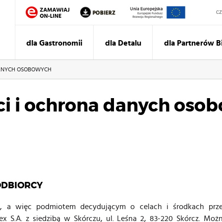
Sz
dla Gastronomii
dla Detalu
dla Partnerów 
DANYCH OSOBOWYCH
ci i ochrona danych oso
ODBIORCY
, a więc podmiotem decydującym o celach i środkach prze
tex S.A. z siedzibą w Skórczu, ul. Leśna 2, 83-220 Skórcz. M