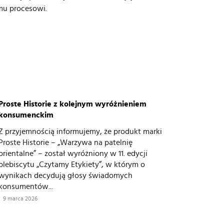
mu procesowi.
Proste Historie z kolejnym wyróżnieniem
konsumenckim
Z przyjemnością informujemy, że produkt marki
Proste Historie – „Warzywa na patelnię
orientalne” – został wyróżniony w 11. edycji
plebiscytu „Czytamy Etykiety”, w którym o
wynikach decydują głosy świadomych
konsumentów...
9 marca 2026