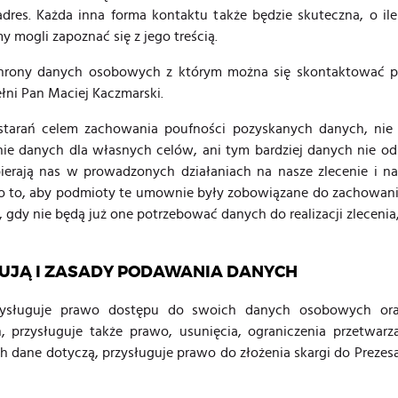
res. Każda inna forma kontaktu także będzie skuteczna, o ile
 mogli zapoznać się z jego treścią.
ochrony danych osobowych z którym można się skontaktować
łni Pan Maciej Kaczmarski.
 starań celem zachowania poufności pozyskanych danych, ni
ie danych dla własnych celów, ani tym bardziej danych nie od
rają nas w prowadzonych działaniach na nasze zlecenie i na 
o to, aby podmioty te umownie były zobowiązane do zachowan
dy nie będą już one potrzebować danych do realizacji zlecenia,
UJĄ I ZASADY PODAWANIA DANYCH
zysługuje prawo dostępu do swoich danych osobowych ora
 przysługuje także prawo, usunięcia, ograniczenia przetwarz
ch dane dotyczą, przysługuje prawo do złożenia skargi do Prez