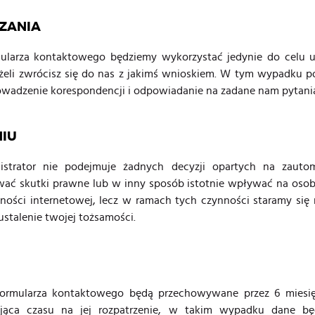
RZANIA
ularza kontaktowego będziemy wykorzystać jedynie do celu u
jeżeli zwrócisz się do nas z jakimś wnioskiem. W tym wypadku 
wadzenie korespondencji i odpowiadanie na zadane nam pytania (ar
NIU
nistrator nie podejmuje żadnych decyzji opartych na zau
ać skutki prawne lub w inny sposób istotnie wpływać na osob
wności internetowej, lecz w ramach tych czynności staramy si
stalenie twojej tożsamości.
ormularza kontaktowego będą przechowywane przez 6 miesię
jąca czasu na jej rozpatrzenie, w takim wypadku dane b