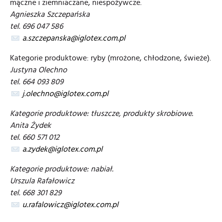
mączne i ziemniaczane, niespożywcze.
Agnieszka Szczepańska
tel. 696 047 586
a.szczepanska@iglotex.com.pl
Kategorie produktowe: ryby (mrożone, chłodzone, świeże).
Justyna Olechno
tel. 664 093 809
j.olechno@iglotex.com.pl
Kategorie produktowe: tłuszcze, produkty skrobiowe.
Anita Żydek
tel.
660 571 012
a.zydek@iglotex.com.pl
Kategorie produktowe: nabiał.
Urszula Rafałowicz
tel. 668 301 829
u.rafalowicz@iglotex.com.pl