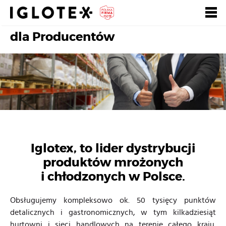
dla Producentów
Polski
English
русский
Search
насчет нас
Наши розничные бренды
Iglotex, to lider dystrybucji
produktów mrożonych
Наши бренды HoReCa
i chłodzonych w Polsce.
Частные бренды
Obsługujemy kompleksowo ok. 50 tysięcy punktów
detalicznych i gastronomicznych, w tym kilkadziesiąt
hurtowni i sieci handlowych na terenie całego kraju.