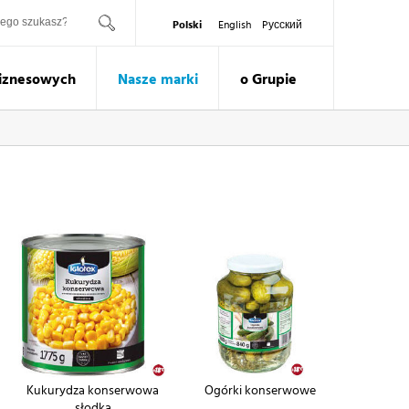
ukaj
Polski
English
Pусский
Biznesowych
Nasze marki
o Grupie
Kukurydza konserwowa
Ogórki konserwowe
słodka