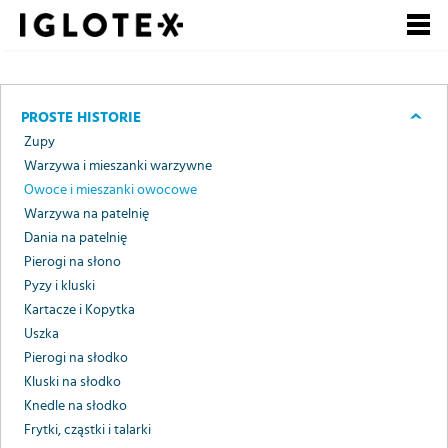
Polski
English
Pусский
Szukaj
PROSTE HISTORIE
Zupy
Zarejestruj się, to
Zaloguj się
Warzywa i mieszanki warzywne
się opłaca!
Owoce i mieszanki owocowe
Warzywa na patelnię
+
dla Gastronomii
Dania na patelnię
Pierogi na słono
+
dla Detalu
Pyzy i kluski
Kartacze i Kopytka
+
dla Partnerów Biznesowych
Uszka
Pierogi na słodko
+
Nasze marki
Kluski na słodko
Knedle na słodko
+
Frytki, cząstki i talarki
o Grupie