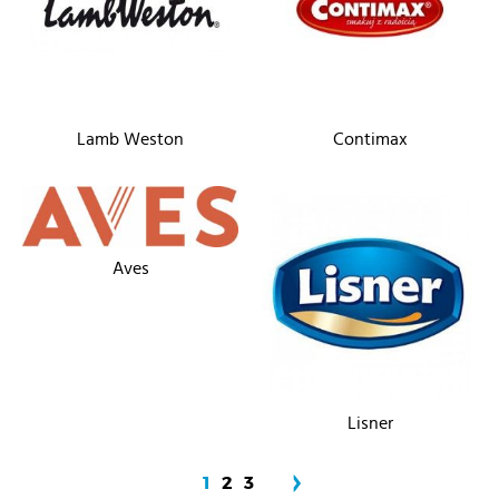
Lamb Weston
Contimax
Aves
Lisner
1
2
3