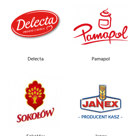
Delecta
Pamapol