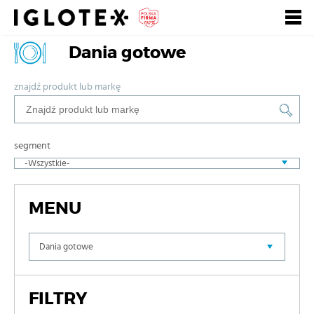
Dania gotowe
Polski
English
Russian
Search
znajdź produkt lub markę
segment
About us
Our retail brands
MENU
Our HoReCa brands
Private labels
FILTRY