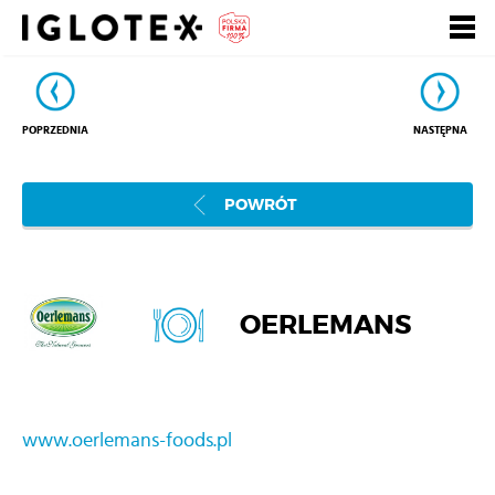
Polski
English
Pусский
Szukaj
POPRZEDNIA
NASTĘPNA
Zarejestruj się, to
Zaloguj się
się opłaca!
POWRÓT
+
dla Gastronomii
+
dla Detalu
OERLEMANS
+
dla Partnerów Biznesowych
+
Nasze marki
www.oerlemans-foods.pl
+
o Grupie