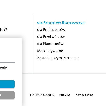
dla Partnerów Biznesowych
otex?
dla Producentów
dla Przetwórców
dla Plantatorów
Marki prywatne
cji
Zostań naszym Partnerem
ienie
A
POLITYKA COOKIES
POCZTA
pomoc zdalna