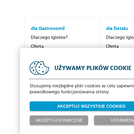
dla Gastronomii
dla Detalu
Dlaczego Iglotex?
Dlaczego Igl
Oferta
Oferta
Promocje
Promocje
Kontakt
Kontakt
UŻYWAMY PLIKÓW COOKIE
Sieć dystrybucji
Sieć dystrybu
Stosujemy niezbędne pliki cookies w celu zapewn
prawidłowego funkcjonowania strony
AKCEPTUJ WSZYSTKIE COOKIES
AKCEPTUJ KONIECZNE
USTAWIENI
2018 | Iglotex S.A