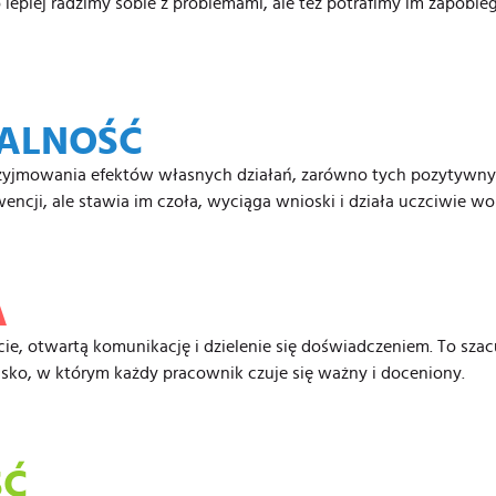
ko lepiej radzimy sobie z problemami, ale też potrafimy im zapob
ALNOŚĆ
yjmowania efektów własnych działań, zarówno tych pozytywnyc
ncji, ale stawia im czoła, wyciąga wnioski i działa uczciwie wob
A
, otwartą komunikację i dzielenie się doświadczeniem. To szac
isko, w którym każdy pracownik czuje się ważny i doceniony.
ŚĆ