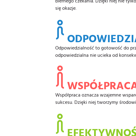
biernego czekania. Dzięki niej nie tyl
się okazje.
ODPOWIEDZI
Odpowiedzialność to gotowość do prz
odpowiedzialna nie ucieka od konsekwe
WSPÓŁPRAC
Współpraca oznacza wzajemne wsparcie
sukcesu. Dzięki niej tworzymy środow
EFEKTYWNO