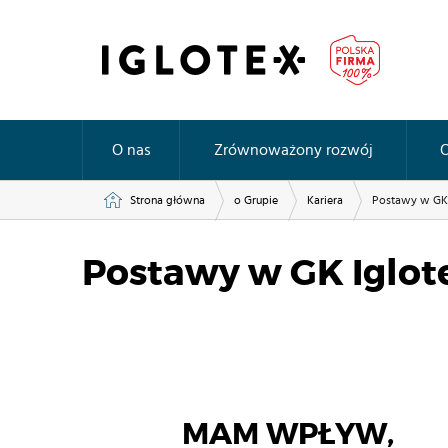
O nas
Zrównoważony rozwój
O
Strona główna
o Grupie
Kariera
Postawy w GK 
Postawy w GK Iglot
MAM WPŁYW,