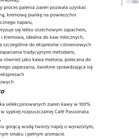
ny proces palenia ziaren pozwala uzyskać
ną, kremową piankę na powierzchni
cznego naparu,
eryzuje się lekko orzechowym zapachem,
 i kremowa, idealna do kaw mlecznych,
a szczególnie do ekspresów ciśnieniowych
 zaparzania tradycyjnymi metodami,
a również jako kawa mielona, polecana do
nego zaparzania, świetnie sprawdzająca się
 ekspresach
wowych.
CO
ka selekcjonowanych ziaren kawy w 100%
 w sypkiej rozpuszczalnej Café Passionata
,
niu gorącą wodą tworzy napój o wyrazistym,
nym smaku i pełnym aromacie.