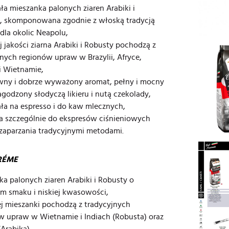
ła mieszanka palonych ziaren Arabiki i
, skomponowana zgodnie z włoską tradycją
dla okolic Neapolu,
 jakości ziarna Arabiki i Robusty pochodzą z
nych regionów upraw w Brazylii, Afryce,
i Wietnamie,
wny i dobrze wyważony aromat, pełny i mocny
godzony słodyczą likieru i nutą czekolady,
ła na espresso i do kaw mlecznych,
a szczególnie do ekspresów ciśnieniowych
 zaparzania tradycyjnymi metodami.
RÉME
a palonych ziaren Arabiki i Robusty o
m smaku i niskiej kwasowości,
ej mieszanki pochodzą z tradycyjnych
w upraw w Wietnamie i Indiach (Robusta) oraz
(Arabika),