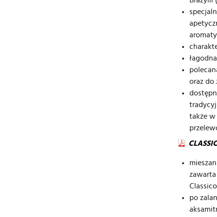
specjal
apetycz
aromaty
charakt
łagodna
polecan
oraz do
dostępn
tradycyj
także w
przele
CLASSI
mieszan
zawarta
Classico
po zala
aksamit