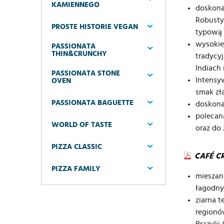
KAMIENNEGO
doskona
Robusty
PROSTE HISTORIE VEGAN
typową 
wysokiej
PASSIONATA
THIN&CRUNCHY
tradycyj
Indiach 
PASSIONATA STONE
Intensy
OVEN
smak zła
PASSIONATA BAGUETTE
doskona
polecan
WORLD OF TASTE
oraz do
PIZZA CLASSIC
CAFÉ C
PIZZA FAMILY
mieszank
łagodny
ziarna t
regionó
Brazylii 