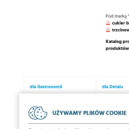
Pod marką "
cukier b
trzcino
Katalog pr
produktów 
dla Gastronomii
dla Detalu
Dlaczego Iglotex?
Dlaczego Igl
Oferta
Oferta
UŻYWAMY PLIKÓW COOKIE
Promocje
Promocje
Kontakt
Kontakt