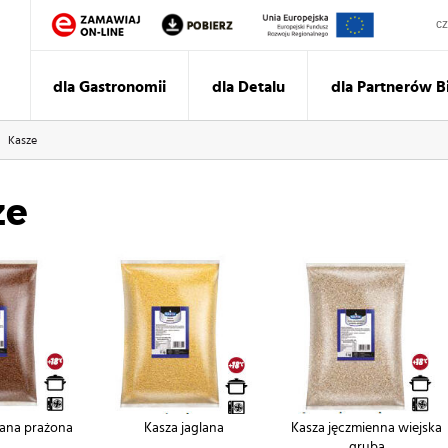
Sz
dla Gastronomii
dla Detalu
dla Partnerów 
Kasze
ze
zana prażona
Kasza jaglana
Kasza jęczmienna wiejska
gruba