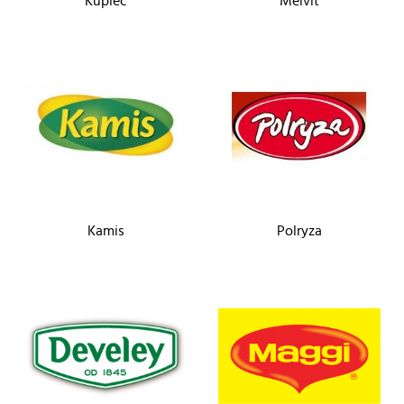
Kupiec
Melvit
Kamis
Polryza