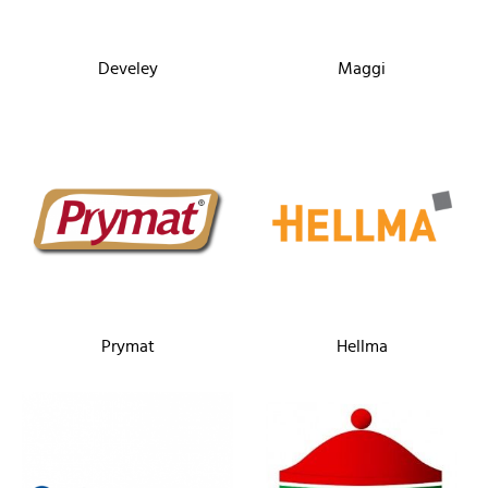
Develey
Maggi
Prymat
Hellma