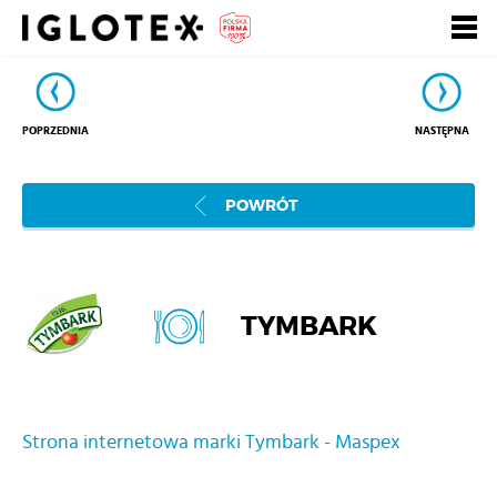
Polski
English
Pусский
Szukaj
POPRZEDNIA
NASTĘPNA
Zarejestruj się, to
Zaloguj się
się opłaca!
POWRÓT
+
dla Gastronomii
+
dla Detalu
TYMBARK
+
dla Partnerów Biznesowych
+
Nasze marki
Strona internetowa marki Tymbark - Maspex
+
o Grupie