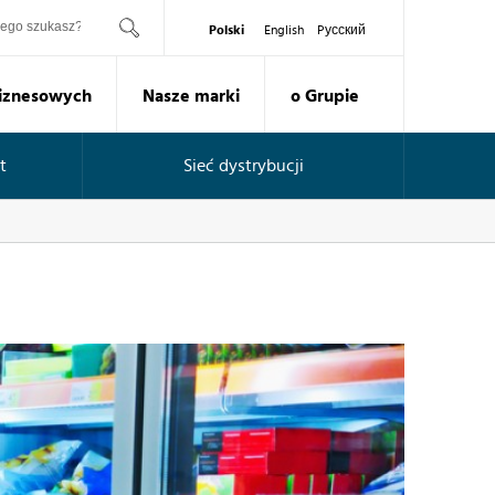
ukaj
Polski
English
Pусский
Biznesowych
Nasze marki
o Grupie
t
Sieć dystrybucji