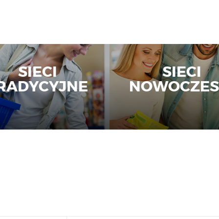
SIECI
SIECI
RADYCYJNE
NOWOCZES