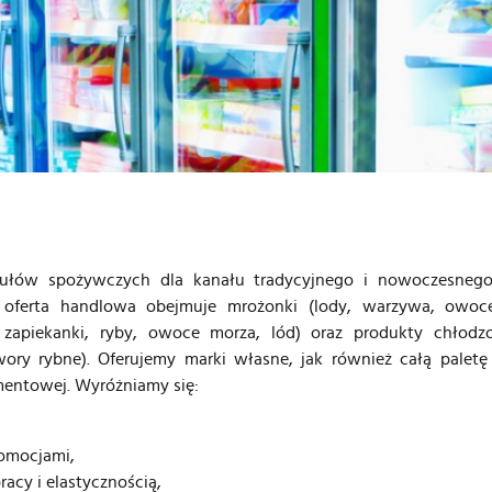
kułów spożywczych dla kanału tradycyjnego i nowoczesneg
a oferta handlowa obejmuje mrożonki (lody, warzywa, owoc
 zapiekanki, ryby, owoce morza, lód) oraz produkty chłodz
wory rybne). Oferujemy marki własne, jak również całą pale
mentowej. Wyróżniamy się:
romocjami,
acy i elastycznością,