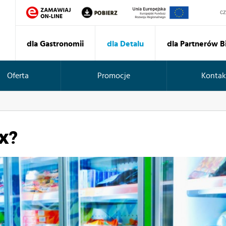
Sz
dla Gastronomii
dla Detalu
dla Partnerów 
Oferta
Promocje
Kontak
x?