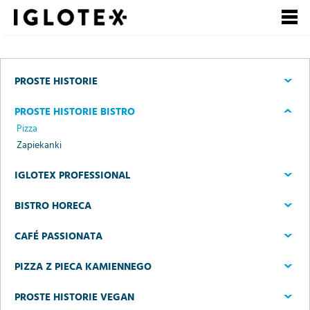
Polski
English
Pусский
Szukaj
PROSTE HISTORIE
Zarejestruj się, to
Zaloguj się
PROSTE HISTORIE BISTRO
się opłaca!
Pizza
Zapiekanki
+
dla Gastronomii
IGLOTEX PROFESSIONAL
+
dla Detalu
BISTRO HORECA
+
dla Partnerów Biznesowych
CAFÉ PASSIONATA
+
Nasze marki
PIZZA Z PIECA KAMIENNEGO
+
PROSTE HISTORIE VEGAN
o Grupie