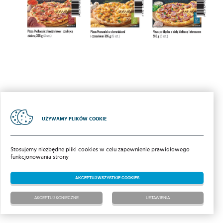
UŻYWAMY PLIKÓW COOKIE
2018 | Iglotex S.A
Stosujemy niezbędne pliki cookies w celu zapewnienie prawidłowego
POLITYKA COOKIES
funkcjonowania strony
POCZTA
pomoc zdalna
AKCEPTUJ WSZYSTKIE COOKIES
AKCEPTUJ KONIECZNE
USTAWIENIA
Realizacja: