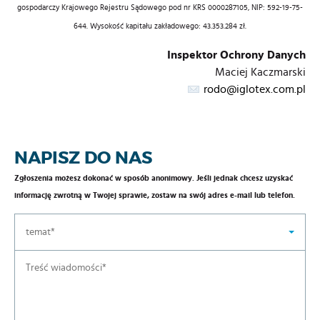
gospodarczy Krajowego Rejestru Sądowego pod nr KRS 0000287105, NIP: 592-19-75-
644. Wysokość kapitału zakładowego: 43.353.284 zł.
Inspektor Ochrony Danych
Maciej Kaczmarski
rodo@iglotex.com.pl
NAPISZ DO NAS
Zgłoszenia możesz dokonać w sposób anonimowy. Jeśli jednak chcesz uzyskać
informację zwrotną w Twojej sprawie, zostaw na swój adres e-mail lub telefon.
temat*