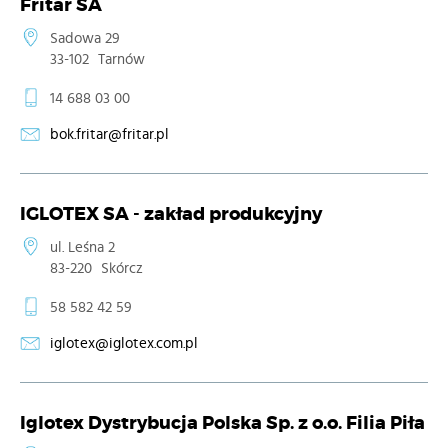
Fritar SA
Sadowa 29
33-102
Tarnów
14 688 03 00
bok.fritar@fritar.pl
IGLOTEX SA - zakład produkcyjny
ul. Leśna 2
83-220
Skórcz
58 582 42 59
iglotex@iglotex.com.pl
Iglotex Dystrybucja Polska Sp. z o.o. Filia Piła