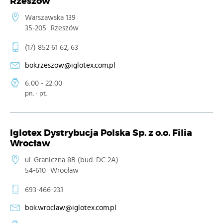
Rzeszów
Warszawska 139
35-205
Rzeszów
(17) 852 61 62, 63
bok.rzeszow@iglotex.com.pl
6:00 - 22:00
pn. - pt.
Iglotex Dystrybucja Polska Sp. z o.o. Filia
Wrocław
ul. Graniczna 8B (bud. DC 2A)
54-610
Wrocław
693-466-233
bok.wroclaw@iglotex.com.pl