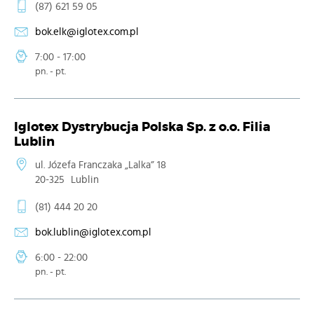
(87) 621 59 05
bok.elk@iglotex.com.pl
7:00 - 17:00
pn. - pt.
Iglotex Dystrybucja Polska Sp. z o.o. Filia
Lublin
ul. Józefa Franczaka „Lalka” 18
20-325
Lublin
(81) 444 20 20
bok.lublin@iglotex.com.pl
6:00 - 22:00
pn. - pt.