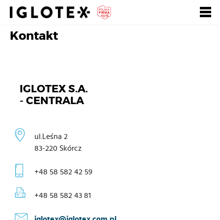
Kontakt
Polski
English
Pусский
Szukaj
Zarejestruj się, to
Zaloguj się
się opłaca!
IGLOTEX S.A.
- CENTRALA
+
dla Gastronomii
+
ul.Leśna 2
dla Detalu
83-220 Skórcz
+
dla Partnerów Biznesowych
+48 58 582 42 59
+
Nasze marki
+48 58 582 43 81
+
o Grupie
iglotex@iglotex.com.pl