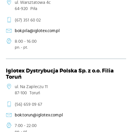
ul. Warsztatowa 4c
64-920
Piła
(67) 351 60 02
bok.pila@iglotex.com.pl
8:00 - 16:00
pn. - pt.
Iglotex Dystrybucja Polska Sp. z o.o. Filia
Toruń
ul. Na Zapleczu 11
87-100
Toruń
(56) 659 09 67
bok.torun@iglotex.com.pl
7:00 - 22:00
pn. - pt.