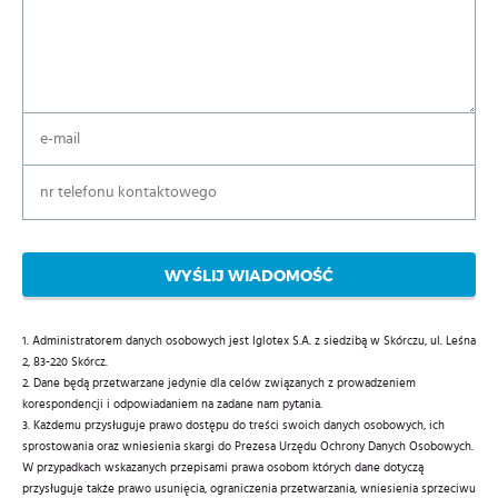
WYŚLIJ WIADOMOŚĆ
1. Administratorem danych osobowych jest Iglotex S.A. z siedzibą w Skórczu, ul. Leśna
2, 83-220 Skórcz.
2. Dane będą przetwarzane jedynie dla celów związanych z prowadzeniem
korespondencji i odpowiadaniem na zadane nam pytania.
3. Każdemu przysługuje prawo dostępu do treści swoich danych osobowych, ich
sprostowania oraz wniesienia skargi do Prezesa Urzędu Ochrony Danych Osobowych.
W przypadkach wskazanych przepisami prawa osobom których dane dotyczą
przysługuje także prawo usunięcia, ograniczenia przetwarzania, wniesienia sprzeciwu