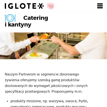
Catering
Polski
English
Pусский
i kantyny
Szukaj
Zarejestruj się, to
Zaloguj się
się opłaca!
+
dla Gastronomii
+
dla Detalu
Naszym Partnerom w segmencie zbiorowego
+
dla Partnerów Biznesowych
żywienia oferujemy szeroką gamę produktów
dostowanych do wymagań jakościowych i innych
+
Nasze marki
specyfikacji przetargowych. Proponujemy m.in.:
+
produkty mrożone, np. warzywa, owoce, frytki,
o Grupie
specjalności ziemniaczane, produkty mączne i