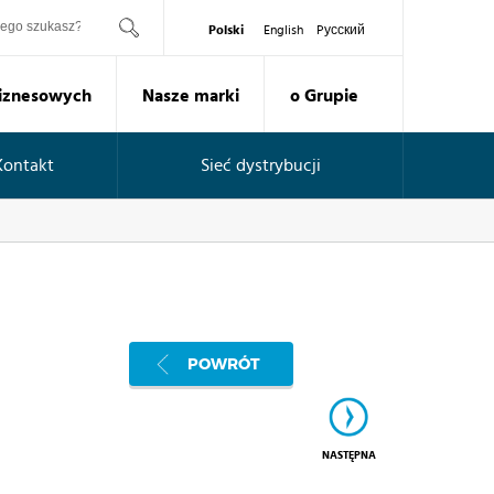
ukaj
Polski
English
Pусский
Biznesowych
Nasze marki
o Grupie
Kontakt
Sieć dystrybucji
POWRÓT
NASTĘPNA