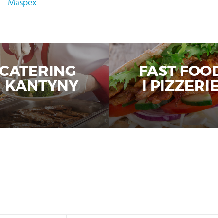
k - Maspex
CATERING
FAST FOO
I KANTYNY
I PIZZERI