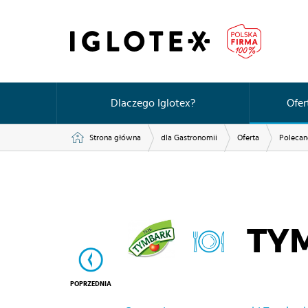
Dlaczego Iglotex?
Ofer
Strona główna
dla Gastronomii
Oferta
Polecan
TY
POPRZEDNIA