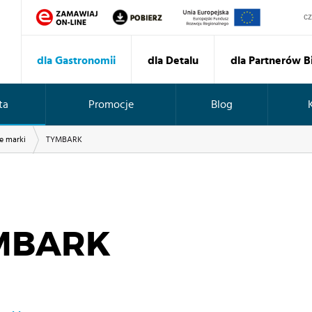
Sz
dla Gastronomii
dla Detalu
dla Partnerów 
ta
Promocje
Blog
e marki
TYMBARK
MBARK