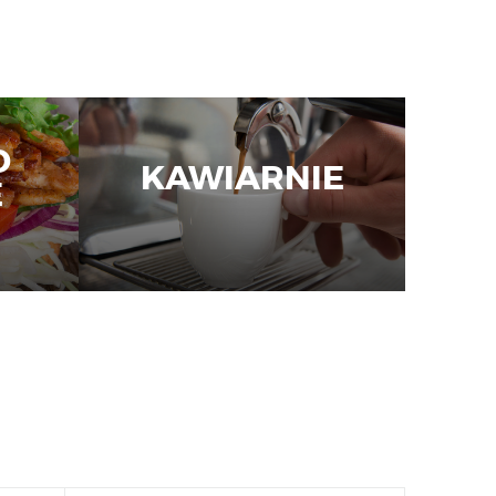
D
KAWIARNIE
E