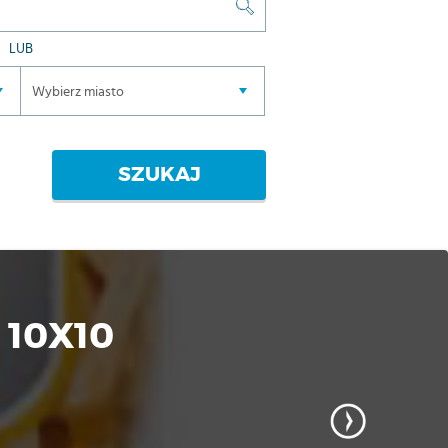
LUB
SZUKAJ
 10X10