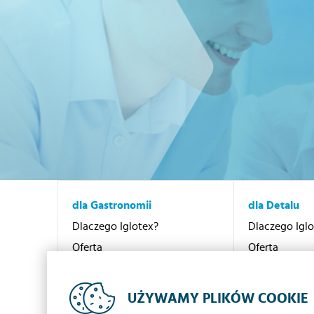
dla Gastronomii
dla Detalu
Dlaczego Iglotex?
Dlaczego Igl
Oferta
Oferta
Promocje
Promocje
Kontakt
Kontakt
UŻYWAMY PLIKÓW COOKIE
Sieć dystrybucji
Sieć dystrybu