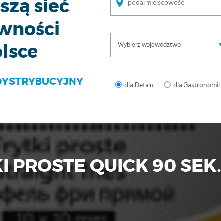
zą sieć
ywności
lsce
DYSTRYBUCYJNY
dla Detalu
dla Gastronomii
I PROSTE QUICK 90 SEK.