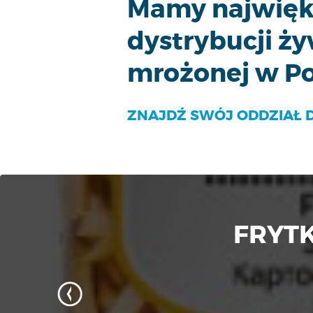
Mamy najwięks
dystrybucji ż
mrożonej w Po
ZNAJDŹ SWÓJ ODDZIAŁ 
FRYTK