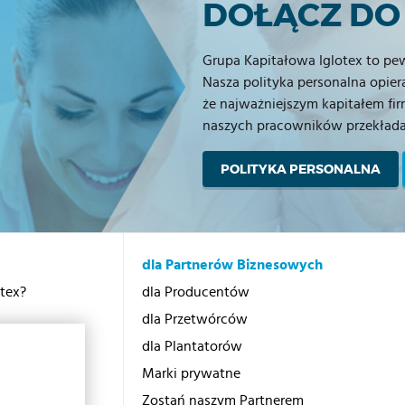
DOŁĄCZ DO
Grupa Kapitałowa Iglotex to p
Nasza polityka personalna opiera
że najważniejszym kapitałem firm
naszych pracowników przekłada s
POLITYKA PERSONALNA
dla Partnerów Biznesowych
otex?
dla Producentów
dla Przetwórców
dla Plantatorów
Marki prywatne
cji
Zostań naszym Partnerem