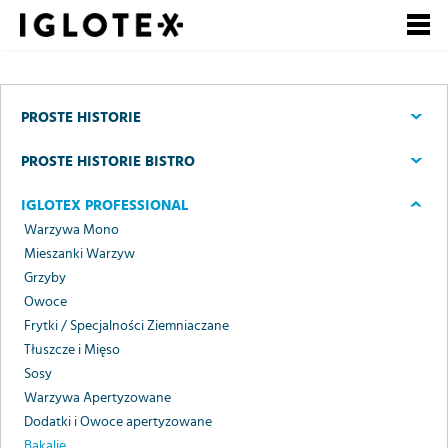
Polski
English
Pусский
Szukaj
PROSTE HISTORIE
Zarejestruj się, to
Zaloguj się
PROSTE HISTORIE BISTRO
się opłaca!
IGLOTEX PROFESSIONAL
+
dla Gastronomii
Warzywa Mono
Mieszanki Warzyw
+
Grzyby
dla Detalu
Owoce
+
Frytki / Specjalności Ziemniaczane
dla Partnerów Biznesowych
Tłuszcze i Mięso
+
Sosy
Nasze marki
Warzywa Apertyzowane
+
Dodatki i Owoce apertyzowane
o Grupie
Bakalie