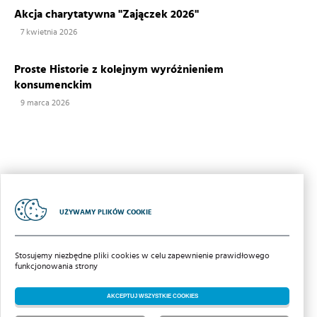
Akcja charytatywna "Zajączek 2026"
7 kwietnia 2026
Proste Historie z kolejnym wyróżnieniem
konsumenckim
9 marca 2026
UŻYWAMY PLIKÓW COOKIE
2018 | Iglotex S.A
Stosujemy niezbędne pliki cookies w celu zapewnienie prawidłowego
POLITYKA COOKIES
funkcjonowania strony
POCZTA
pomoc zdalna
AKCEPTUJ WSZYSTKIE COOKIES