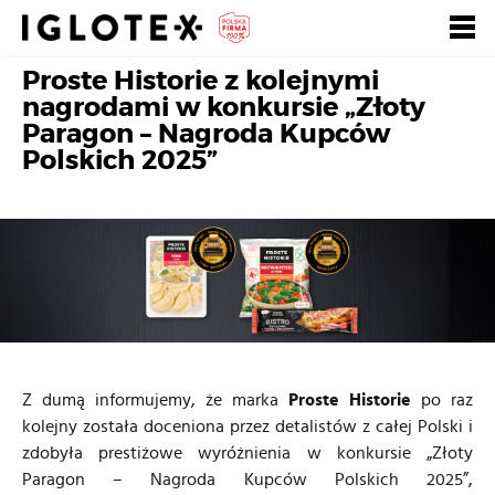
Proste Historie z kolejnymi
Polski
English
Pусский
nagrodami w konkursie „Złoty
Paragon – Nagroda Kupców
Szukaj
Polskich 2025”
Zarejestruj się, to
Zaloguj się
się opłaca!
+
dla Gastronomii
+
dla Detalu
+
dla Partnerów Biznesowych
Z dumą informujemy, że marka
Proste Historie
po raz
+
Nasze marki
kolejny została doceniona przez detalistów z całej Polski i
zdobyła prestiżowe wyróżnienia w konkursie „Złoty
+
o Grupie
Paragon – Nagroda Kupców Polskich 2025”,