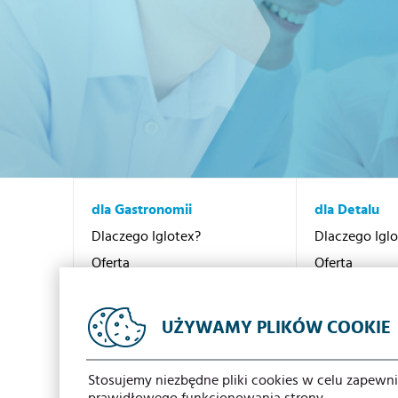
dla Gastronomii
dla Detalu
Dlaczego Iglotex?
Dlaczego Igl
Oferta
Oferta
Promocje
Promocje
Kontakt
Kontakt
UŻYWAMY PLIKÓW COOKIE
Sieć dystrybucji
Sieć dystrybu
Stosujemy niezbędne pliki cookies w celu zapewn