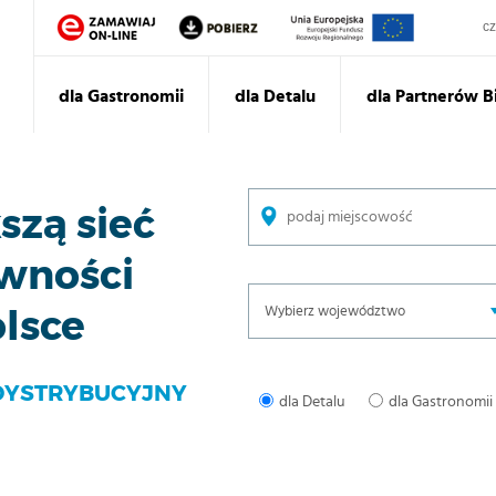
Sz
dla Gastronomii
dla Detalu
dla Partnerów 
zą sieć
ywności
lsce
DYSTRYBUCYJNY
dla Detalu
dla Gastronomii