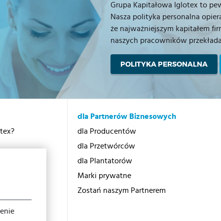
Grupa Kapitałowa Iglotex to p
Nasza polityka personalna opiera
że najważniejszym kapitałem firm
naszych pracowników przekłada s
POLITYKA PERSONALNA
dla Partnerów Biznesowych
otex?
dla Producentów
dla Przetwórców
dla Plantatorów
Marki prywatne
cji
Zostań naszym Partnerem
ienie